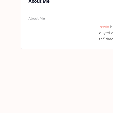
About Me
About Me
78win
hi
duy trì
thể thao