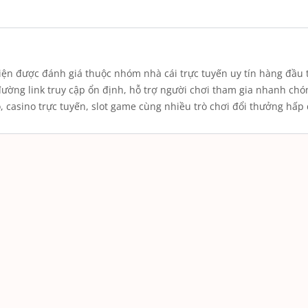
ện được đánh giá thuộc nhóm nhà cái trực tuyến uy tín hàng đầu 
 đường link truy cập ổn định, hỗ trợ người chơi tham gia nhanh chó
, casino trực tuyến, slot game cùng nhiều trò chơi đổi thưởng hấp