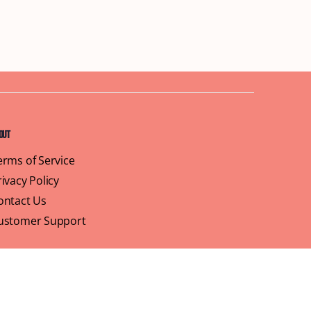
out
erms of Service
rivacy Policy
ontact Us
ustomer Support
ofile