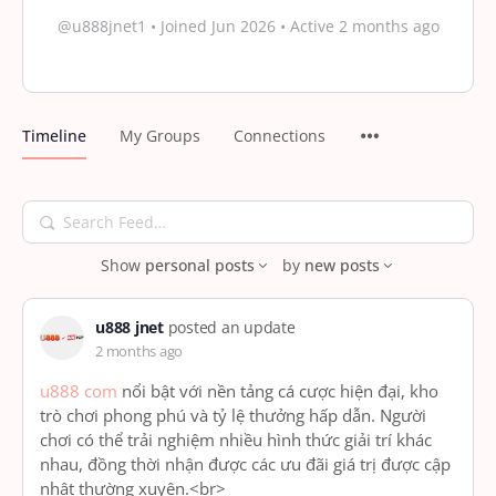
@u888jnet1
•
Joined Jun 2026
•
Active 2 months ago
Timeline
My Groups
Connections
Search
Feed…
Show
personal posts
by
new posts
u888 jnet
posted an update
2 months ago
u888 com
nổi bật với nền tảng cá cược hiện đại, kho
trò chơi phong phú và tỷ lệ thưởng hấp dẫn. Người
chơi có thể trải nghiệm nhiều hình thức giải trí khác
nhau, đồng thời nhận được các ưu đãi giá trị được cập
nhật thường xuyên.<br>