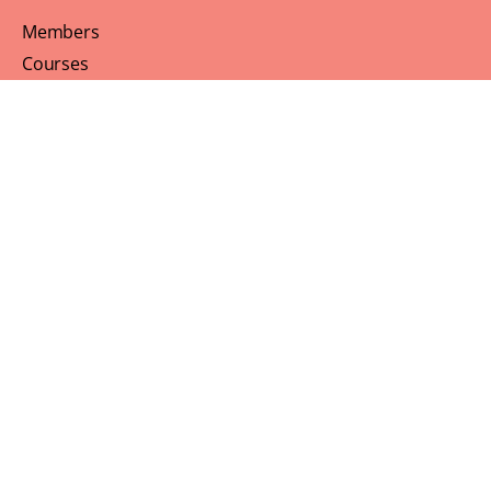
Members
Courses
Blog
About
Terms of Service
Privacy Policy
Contact Us
Customer Support
Profile