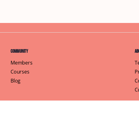
Community
Ab
Members
T
Courses
P
Blog
C
C
Pr