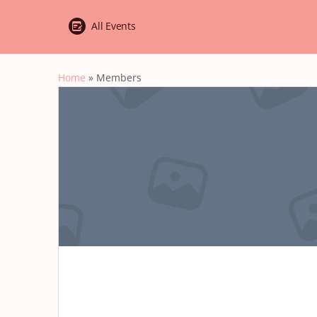
All Events
Home
»
Members