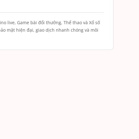
ino live, Game bài đổi thưởng, Thể thao và Xổ số
ảo mật hiện đại, giao dịch nhanh chóng và môi