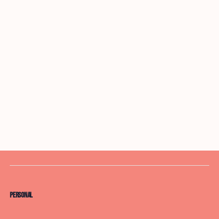
Personal