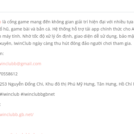
b
là cổng game mang đến không gian giải trí hiện đại với nhiều tựa
 hũ, game bài và bắn cá. Hệ thống hỗ trợ tải app chính thức cho A
ẫn máy tính. Nhờ tốc độ xử lý ổn định, giao diện dễ sử dụng, bảo 
xuyên, IwinClub ngày càng thu hút đông đảo người chơi tham gia.
n:
winclubb@gmail.com
70558612
: 253 Nguyễn Đổng Chi, Khu đô thị Phú Mỹ Hưng, Tân Hưng, Hồ Chí
 #iwinclub #iwinclubbgbnet
:
iwinclubb.gb.net/