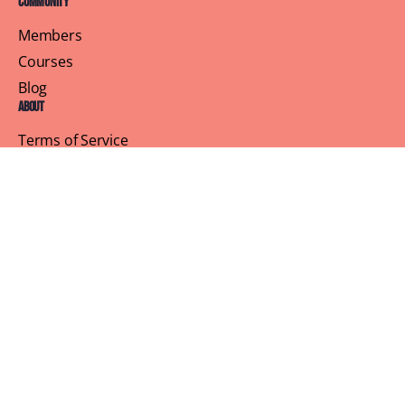
Community
Members
Courses
Blog
About
Terms of Service
Privacy Policy
Contact Us
Customer Support
Profile