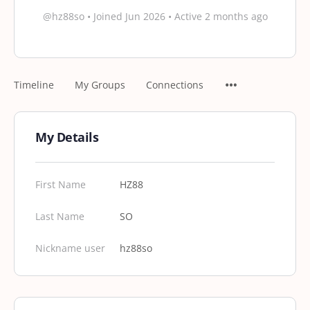
@hz88so
•
Joined Jun 2026
•
Active 2 months ago
Timeline
My Groups
Connections
My Details
First Name
HZ88
Last Name
SO
Nickname user
hz88so