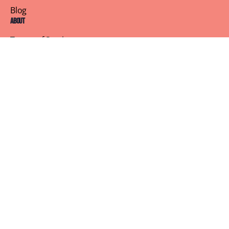
Blog
About
Terms of Service
Privacy Policy
Contact Us
Customer Support
Profile
Building Sisterhood, One Brunch at a Time