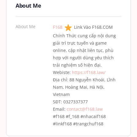
About Me
About Me
F168
Link Vào F168.COM
Chính Thức cung cấp nội dung
giải trí trực tuyến và game
online, cập nhật liên tục, phù
hợp với người dùng yêu thích
trải nghiệm số hiện đại.
Webiste:
https://f168.law/
Địa chỉ:
88 Nguyễn Khoái, Lĩnh
Nam, Hoàng Mai, Hà Nội,
Vietnam
SĐT:
0327337377
Email:
contact@f168.law
#f168 #f_168 #nhacaif168
#linkf168 #trangchuf168