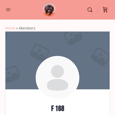
Home
»
Members
F 168